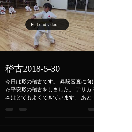
他流派が参加する組織です。中でも当
正氣会が所属する日本空手協会...
Load video
稽古2018-5-30
今日は形の稽古です。 昇段審査に向け
た平安形の稽古をしました。 アサカ 基
本はとてもよくできています。 あとは
慌てて進めないように。 一つ一つの技
をきちんと極めてから次にいけるとい
いですね。 オトミ 順序しっかり覚えて
良いです。...