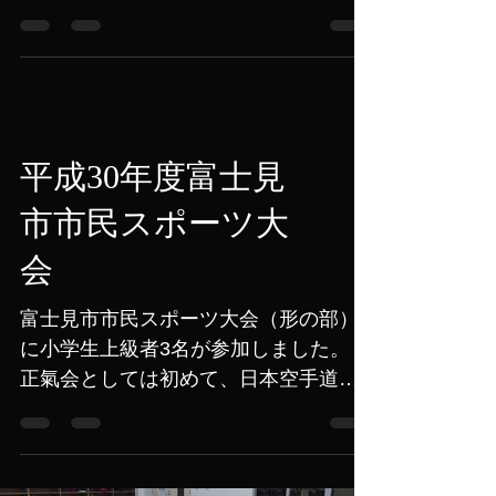
ばりました。 そろって昇級できるとい
いですね。
平成30年度富士見
市市民スポーツ大
会
富士見市市民スポーツ大会（形の部）
に小学生上級者3名が参加しました。
正氣会としては初めて、日本空手道連
盟（JKF）ルールの大会参加です。
JKFは空手の４大流派（松濤館流、糸東
流、剛柔流、和道流）をはじめとした