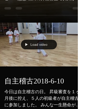
揮できるよう祈っています。 がんば
れ！！！
Load video
自主稽古2018-6-10
今日は自主稽古の日。 昇級審査を１ヶ
月後に控え、５人の初級者が自主稽古
に参加しました。 みんな一生懸命がん