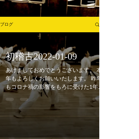
ブログ
初稽古2022-01-09
あけましておめでとうございます。 本
年もよろしくお願いいたします。 昨年
もコロナ禍の影響をもろに受けた1年で
した。 有級者大会が中止になり、稽古
時間も短縮、組手は従来と異なるスタ
イルで稽古せざるを得ませんでした。
そんな厳しい状況の中、役員のみなさ
んの丁寧なオペレーションや...