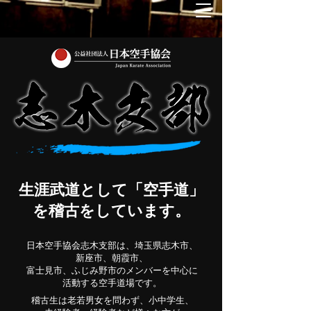
生涯武道として「空手道」
を稽古をしています。
日本空手協会志木支部は、埼玉県志木市、
新座市、朝霞市、
富士見市、ふじみ野市の
メンバーを中心に
活動する空手道場です。
稽古生は老若男女を問わず、小中
学生、