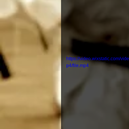
https://video.wixstatic.com
p4/file.mp4