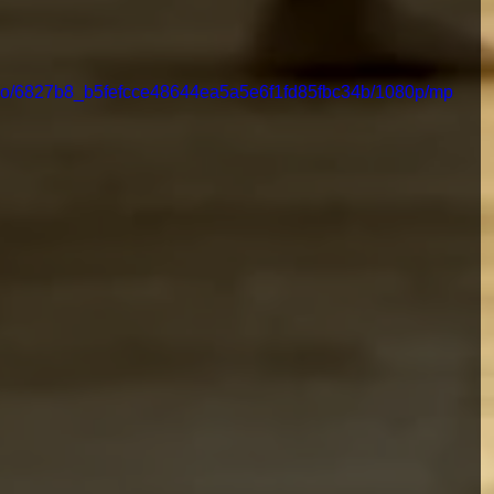
video/6827b8_b5fefcce48644ea5a5e6f1fd85fbc34b/1080p/mp