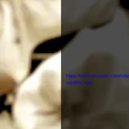
https://video.wixstatic.com
mp4/file.mp4