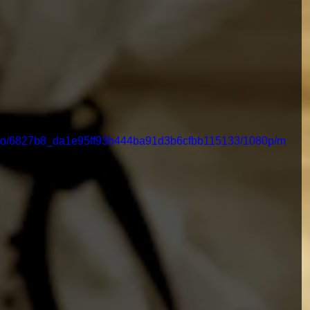
/video/6827b8_da1e95ff93b444ba91d3b6cfbb115133/1080p/m