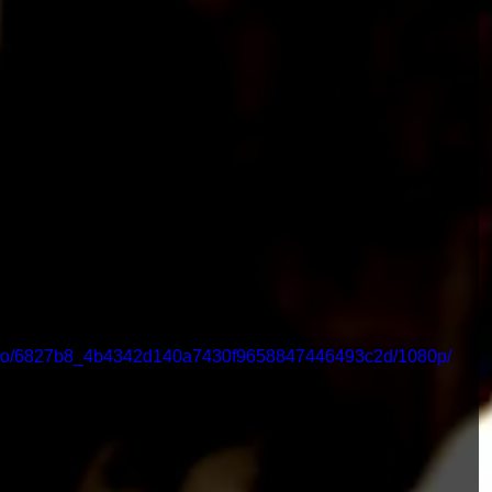
/video/6827b8_4b4342d140a7430f9658847446493c2d/1080p/