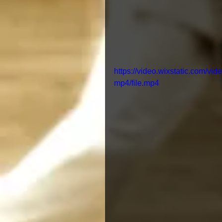
https://video.wixstatic.com
mp4/file.mp4