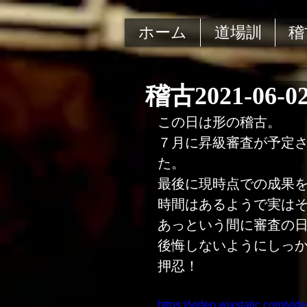
ホーム
道場訓
稽
稽古2021-06-0
この日は形の稽古。
７月に昇級審査が予定
た。
最後に現時点での成果
時間はあるようで実は
あっという間に審査の
後悔しないようにしっ
押忍！
https://video.wixstatic.com/