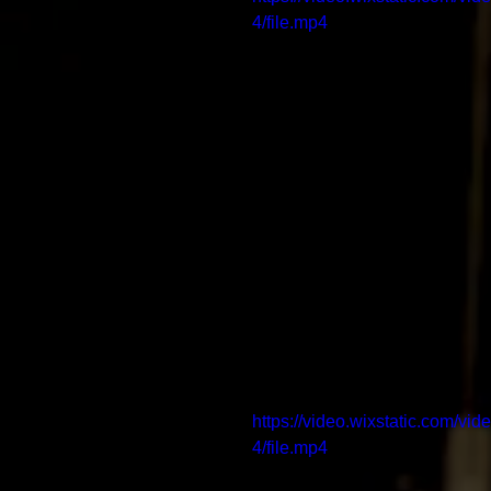
4/file.mp4
https://video.wixstatic.com/
4/file.mp4