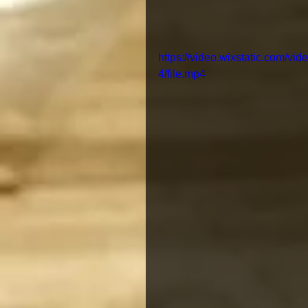
https://video.wixstatic.com/
4/file.mp4