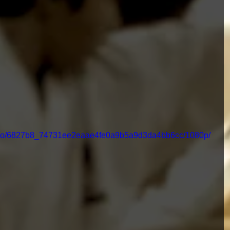
/video/6827b8_74731ee2eaae4fe0a9b5a9d3da4bb6cc/1080p/