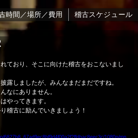
古時間／場所／費用
稽古スケジュール
2
されており、そこに向けた稽古をおこないまし
を披露しましたが、みんなまだまだですね。
そんなにありません。
日はやってきます。
かり稽古に励んでいきましょう！
video/6827b8_67ad9ec8bf9d4f00a2f2ffdbac8eec3c/1080p/mp