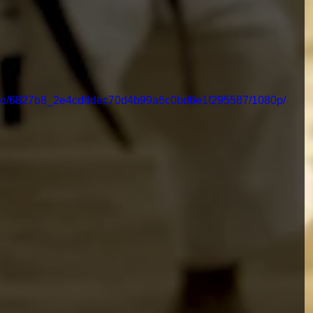
/video/6827b8_2e4cd8dec70d4b99a6c0bd6e1f295587/1080p/