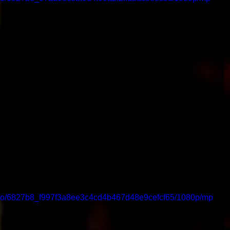
video/6827b8_f997f3a8ee3c4cd4b467d48e9cefcf65/1080p/mp